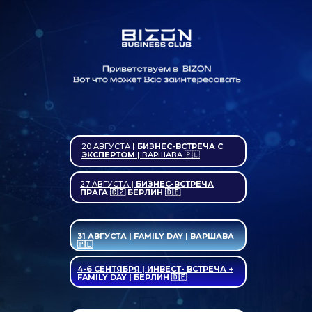
20 АВГУСТА
| БИЗНЕС-ВСТРЕЧА С
ЭКСПЕРТОМ |
ВАРШАВА 🇵🇱
27 АВГУСТА
| БИЗНЕС-ВСТРЕЧА
ПРАГА 🇨🇿 БЕРЛИН 🇩🇪
31 АВГУСТА | FAMILY DAY | ВАРШАВА
🇵🇱
4-6 СЕНТЯБРЯ | ИНВЕСТ- ВСТРЕЧА +
FAMILY DAY | БЕРЛИН 🇩🇪