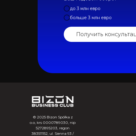
до 3 млн евро
больше 3 млн евро
Получить консульта
© 2025 Bizon Spółka z
o.o, krs 0000789030, nip
5272895203, regon
383511152, ul. Sienna 93 /