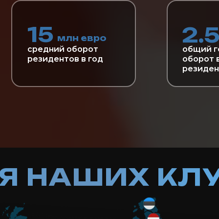
15
2.
млн евро
средний оборот
общий г
резидентов в год
оборот 
резиден
Я НАШИХ КЛ