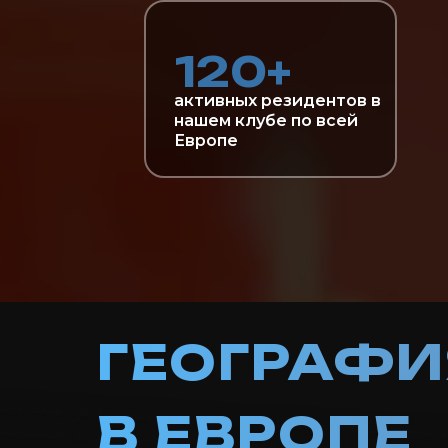
120+
активных резидентов в
нашем клубе по всей
Европе
ГЕОГРАФИ
В ЕВРОПЕ