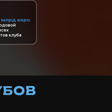
5
млрд евро
одовой
всех
тов клуба
УБОВ