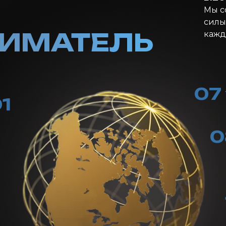
Мы с
силы,
ИМАТЕЛЬ
кажд
07
1
0