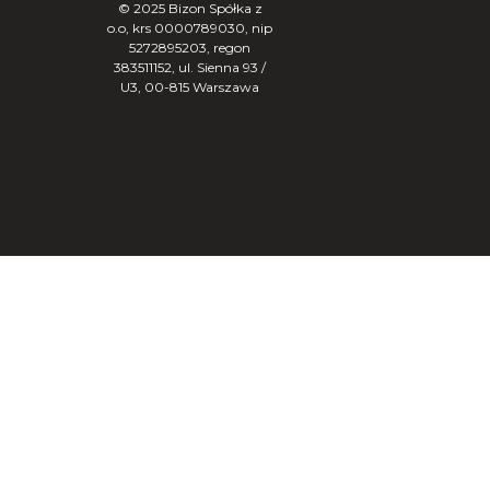
© 2025 Bizon Spółka z
o.o, krs 0000789030, nip
5272895203, regon
383511152, ul. Sienna 93 /
U3, 00-815 Warszawa