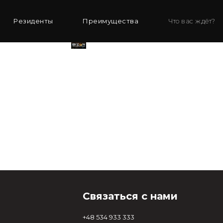
Резиденты
Преимущества
Что вас ждёт?
Download
Резиденты
Связаться с нами
+48 534 933 333